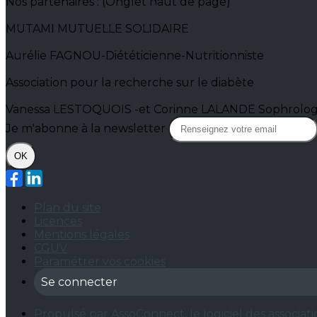
Nos partenaires : (Onglet haut de page)
MUTAMI MUTUELLE SOLIDAIRE
Aurélie FAGNOU-Diététicienne-Nutritionniste
Association pour la recherche sur le diabète
Vanessa LESTOQUOIS -et Corinne LALANDE Sophrolo
Je m'abonne à la newsletter
OK
Plan du site
Licences
Mentions légales
CGUV
Paramétrer vos cookies
Se connecter
Propulsé par AssoConnect, le logiciel des associati