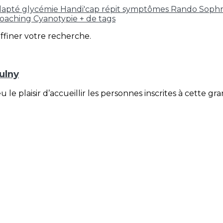
adapté
glycémie
Handi'cap répit
symptômes
Rando Soph
coaching
Cyanotypie
+ de tags
affiner votre recherche.
ulny
 eu le plaisir d’accueillir les personnes inscrites à cett