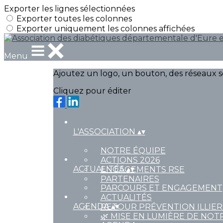
Exporter les lignes sélectionnées
Exporter toutes les colonnes
Exporter uniquement les colonnes affichées
Menu
Ajoutez un logo, un bouton, des réseaux s
Cliquez pour éditer
L'ASSOCIATION
▴
▾
NOTRE ÉQUIPE
ACTIONS 2026
ACTUALITÉS
▴
▾
ENGAGEMENTS RSE
PARTENAIRES
PARCOURS ET ENGAGEMENT
ACTUALITÉS
AGENDA
▴
▾
RETOUR PRÉVENTION ILLIE
🌿 MISE EN LUMIÈRE DE NOT