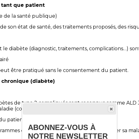
 tant que patient
de de la santé publique)
 de son état de santé, des traitements proposés, des risque
le diabète (diagnostic, traitements, complications…) sont
airé
ut être pratiqué sans le consentement du patient.
e chronique (diabète)
diabètes de type 2 compliqués sont reconnus comme ALD 
maladie (consultations, traitements, examens).
du patient (ETP)
ABONNEZ-VOUS À
ogrammes d’ETP pour mieux comprendre et gérer sa mala
NOTRE NEWSLETTER