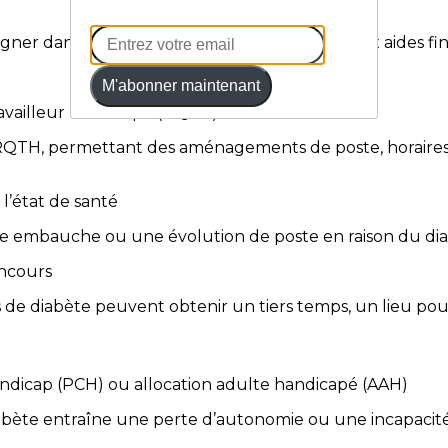
l
gner dans les démarches liées au handicap, aux aides fin
M'abonner maintenant
ravailleur handicapé (RQTH)
 RQTH, permettant des aménagements de poste, horaires 
 l’état de santé
 embauche ou une évolution de poste en raison du dia
ncours
s de diabète peuvent obtenir un tiers temps, un lieu pou
ndicap (PCH) ou allocation adulte handicapé (AAH)
 diabète entraîne une perte d’autonomie ou une incapacit