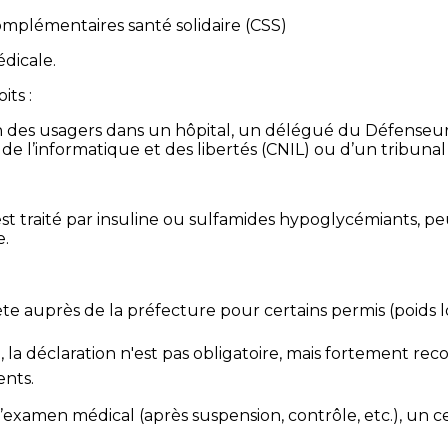
omplémentaires santé solidaire (CSS)
édicale.
its :
on des usagers dans un hôpital, un délégué du Défenseur 
de l’informatique et des libertés (CNIL) ou d’un tribuna
 est traité par insuline ou sulfamides hypoglycémiants, pe
e.
ète auprès de la préfecture pour certains permis (poids
), la déclaration n'est pas obligatoire, mais fortement r
ents.
xamen médical (après suspension, contrôle, etc.), un c