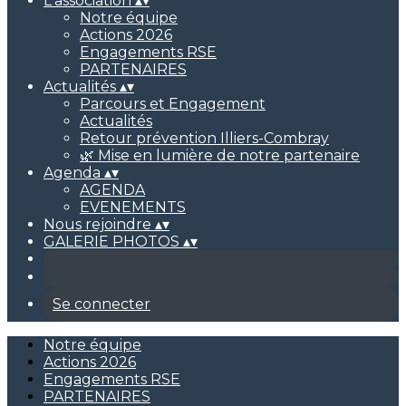
L'association
▴
▾
Notre équipe
Actions 2026
Engagements RSE
PARTENAIRES
Actualités
▴
▾
Parcours et Engagement
Actualités
Retour prévention Illiers-Combray
🌿 Mise en lumière de notre partenaire
Agenda
▴
▾
AGENDA
EVENEMENTS
Nous rejoindre
▴
▾
GALERIE PHOTOS
▴
▾
Se connecter
Notre équipe
Actions 2026
Engagements RSE
PARTENAIRES