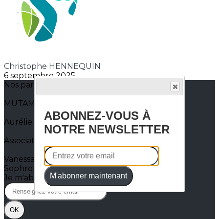
Christophe HENNEQUIN
6 septembre 2025
Nos partenaires : (Onglet haut de page)
MUTAMI MUTUELLE SOLIDAIRE
ABONNEZ-VOUS À
Aurélie FAGNOU-Diététicienne-Nutritionniste
NOTRE NEWSLETTER
Association pour la recherche sur le diabète
Vanessa LESTOQUOIS -et Corinne LALANDE
Sophrologue
M'abonner maintenant
Je m'abonne à la newsletter
OK