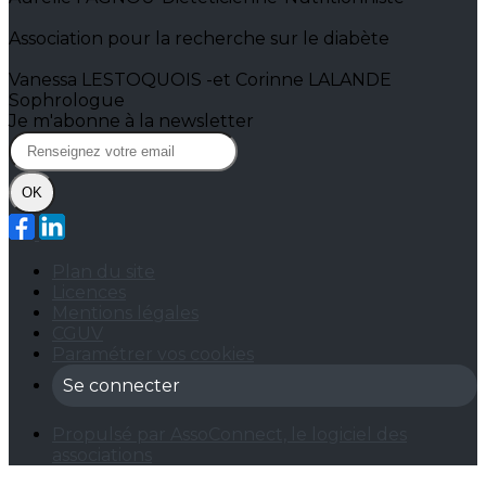
Association pour la recherche sur le diabète
Vanessa LESTOQUOIS -et Corinne LALANDE
Sophrologue
Je m'abonne à la newsletter
OK
Plan du site
Licences
Mentions légales
CGUV
Paramétrer vos cookies
Se connecter
Propulsé par AssoConnect, le logiciel des
associations